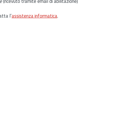
e
(ricevuto tramite email di abilitazione)
atta l’
assistenza informatica
.