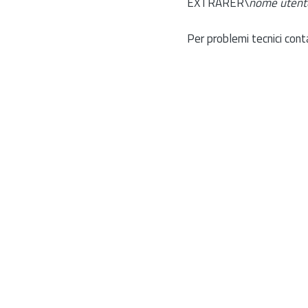
EXTRARER\
nome utent
Per problemi tecnici cont