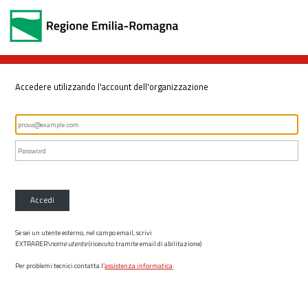
Accedere utilizzando l'account dell'organizzazione
Accedi
Se sei un utente esterno, nel campo email, scrivi
EXTRARER\
nome utente
(ricevuto tramite email di abilitazione)
Per problemi tecnici contatta l’
assistenza informatica
.