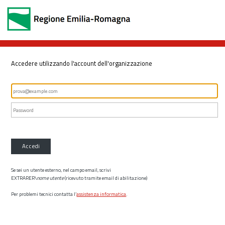
Accedere utilizzando l'account dell'organizzazione
Accedi
Se sei un utente esterno, nel campo email, scrivi
EXTRARER\
nome utente
(ricevuto tramite email di abilitazione)
Per problemi tecnici contatta l’
assistenza informatica
.