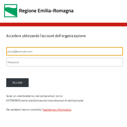
Accedere utilizzando l'account dell'organizzazione
Accedi
Se sei un utente esterno, nel campo email, scrivi
EXTRARER\
nome utente
(ricevuto tramite email di abilitazione)
Per problemi tecnici contatta l’
assistenza informatica
.