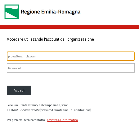
Accedere utilizzando l'account dell'organizzazione
Accedi
Se sei un utente esterno, nel campo email, scrivi
EXTRARER\
nome utente
(ricevuto tramite email di abilitazione)
Per problemi tecnici contatta l’
assistenza informatica
.