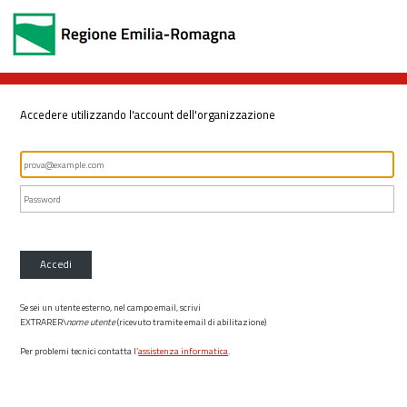
Accedere utilizzando l'account dell'organizzazione
Accedi
Se sei un utente esterno, nel campo email, scrivi
EXTRARER\
nome utente
(ricevuto tramite email di abilitazione)
Per problemi tecnici contatta l’
assistenza informatica
.