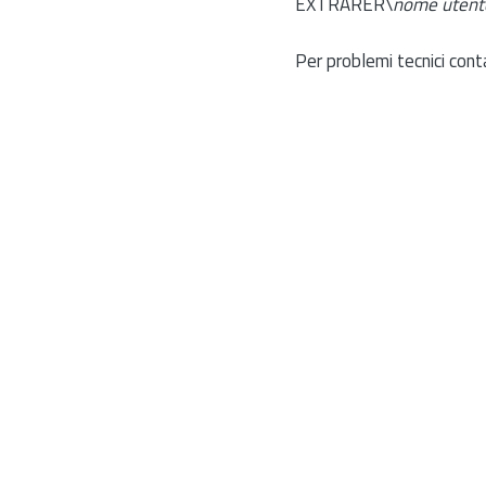
EXTRARER\
nome utent
Per problemi tecnici cont