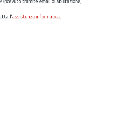
e
(ricevuto tramite email di abilitazione)
atta l’
assistenza informatica
.