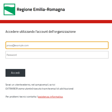
Accedere utilizzando l'account dell'organizzazione
Accedi
Se sei un utente esterno, nel campo email, scrivi
EXTRARER\
nome utente
(ricevuto tramite email di abilitazione)
Per problemi tecnici contatta l’
assistenza informatica
.