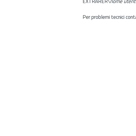
EXTRARER\
nome utent
Per problemi tecnici cont