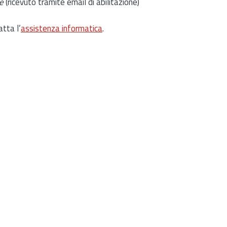
e
(ricevuto tramite email di abilitazione)
atta l’
assistenza informatica
.