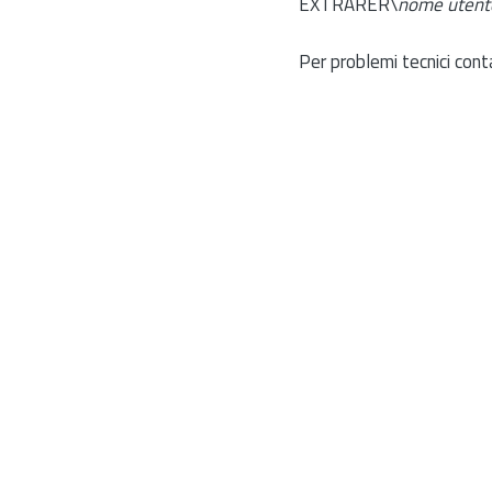
EXTRARER\
nome utent
Per problemi tecnici cont