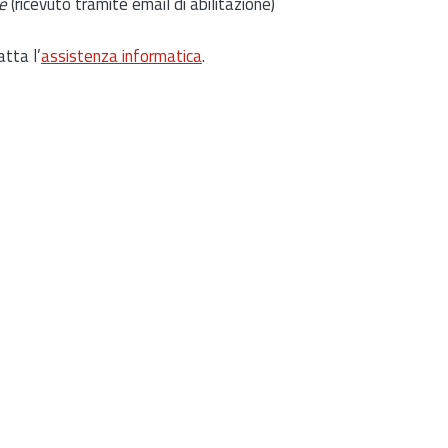
e
(ricevuto tramite email di abilitazione)
atta l’
assistenza informatica
.