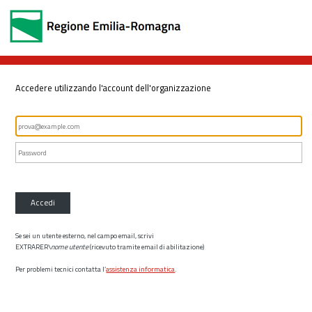
Accedere utilizzando l'account dell'organizzazione
Accedi
Se sei un utente esterno, nel campo email, scrivi
EXTRARER\
nome utente
(ricevuto tramite email di abilitazione)
Per problemi tecnici contatta l’
assistenza informatica
.