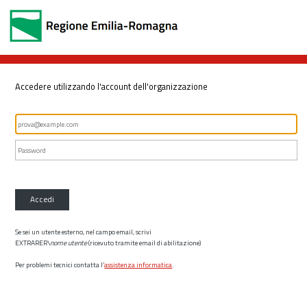
Accedere utilizzando l'account dell'organizzazione
Accedi
Se sei un utente esterno, nel campo email, scrivi
EXTRARER\
nome utente
(ricevuto tramite email di abilitazione)
Per problemi tecnici contatta l’
assistenza informatica
.