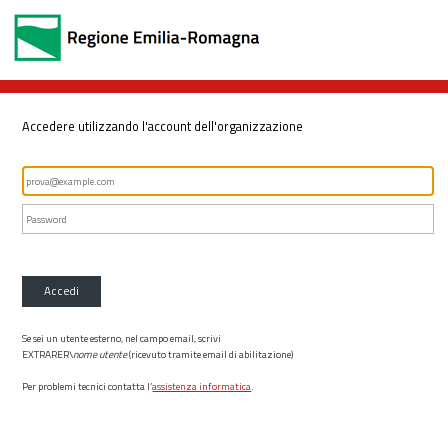
Accedere utilizzando l'account dell'organizzazione
Accedi
Se sei un utente esterno, nel campo email, scrivi
EXTRARER\
nome utente
(ricevuto tramite email di abilitazione)
Per problemi tecnici contatta l’
assistenza informatica
.