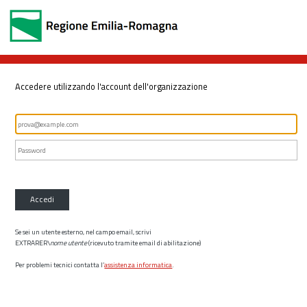
Accedere utilizzando l'account dell'organizzazione
Accedi
Se sei un utente esterno, nel campo email, scrivi
EXTRARER\
nome utente
(ricevuto tramite email di abilitazione)
Per problemi tecnici contatta l’
assistenza informatica
.