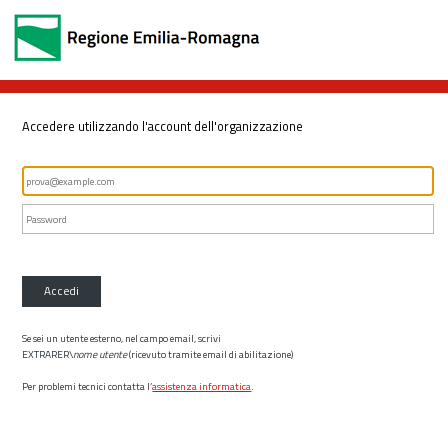
Accedere utilizzando l'account dell'organizzazione
Accedi
Se sei un utente esterno, nel campo email, scrivi
EXTRARER\
nome utente
(ricevuto tramite email di abilitazione)
Per problemi tecnici contatta l’
assistenza informatica
.