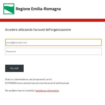
Accedere utilizzando l'account dell'organizzazione
Accedi
Se sei un utente esterno, nel campo email, scrivi
EXTRARER\
nome utente
(ricevuto tramite email di abilitazione)
Per problemi tecnici contatta l’
assistenza informatica
.