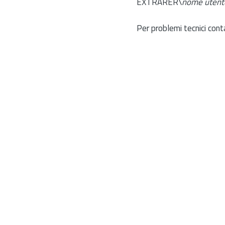
EXTRARER\
nome utent
Per problemi tecnici cont