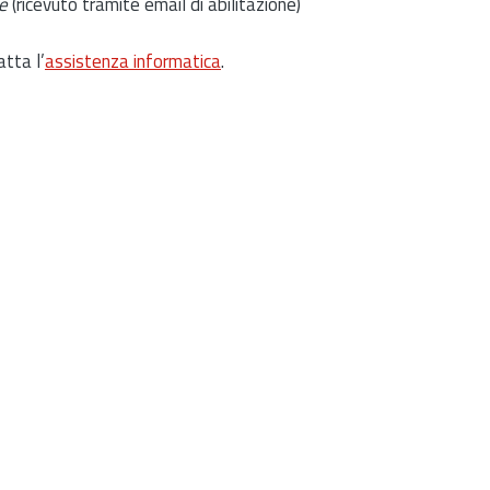
e
(ricevuto tramite email di abilitazione)
atta l’
assistenza informatica
.