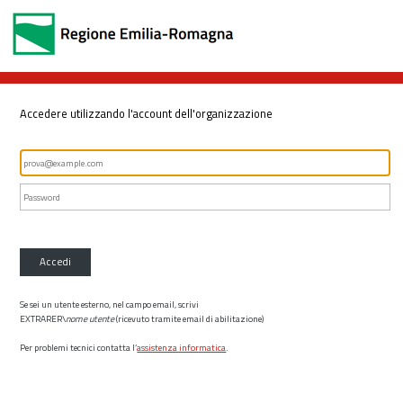
Accedere utilizzando l'account dell'organizzazione
Accedi
Se sei un utente esterno, nel campo email, scrivi
EXTRARER\
nome utente
(ricevuto tramite email di abilitazione)
Per problemi tecnici contatta l’
assistenza informatica
.