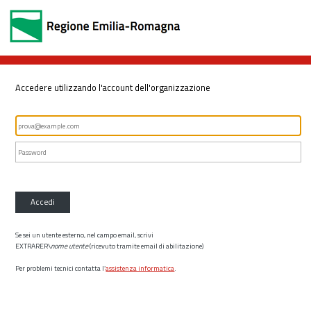
Accedere utilizzando l'account dell'organizzazione
Accedi
Se sei un utente esterno, nel campo email, scrivi
EXTRARER\
nome utente
(ricevuto tramite email di abilitazione)
Per problemi tecnici contatta l’
assistenza informatica
.