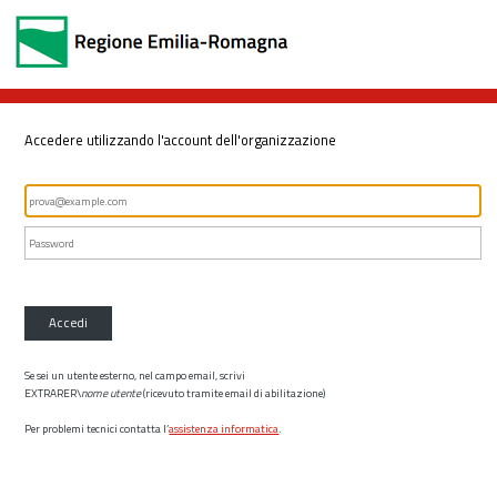
Accedere utilizzando l'account dell'organizzazione
Accedi
Se sei un utente esterno, nel campo email, scrivi
EXTRARER\
nome utente
(ricevuto tramite email di abilitazione)
Per problemi tecnici contatta l’
assistenza informatica
.