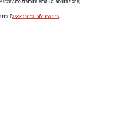
e
(ricevuto tramite email di abilitazione)
atta l’
assistenza informatica
.