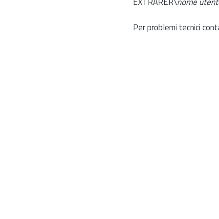
EXTRARER\
nome utent
Per problemi tecnici cont