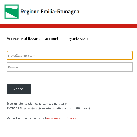
Accedere utilizzando l'account dell'organizzazione
Accedi
Se sei un utente esterno, nel campo email, scrivi
EXTRARER\
nome utente
(ricevuto tramite email di abilitazione)
Per problemi tecnici contatta l’
assistenza informatica
.