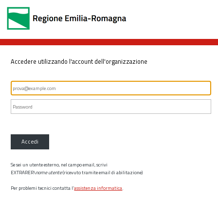
Accedere utilizzando l'account dell'organizzazione
Accedi
Se sei un utente esterno, nel campo email, scrivi
EXTRARER\
nome utente
(ricevuto tramite email di abilitazione)
Per problemi tecnici contatta l’
assistenza informatica
.