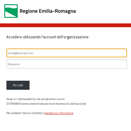
Accedere utilizzando l'account dell'organizzazione
Accedi
Se sei un utente esterno, nel campo email, scrivi
EXTRARER\
nome utente
(ricevuto tramite email di abilitazione)
Per problemi tecnici contatta l’
assistenza informatica
.