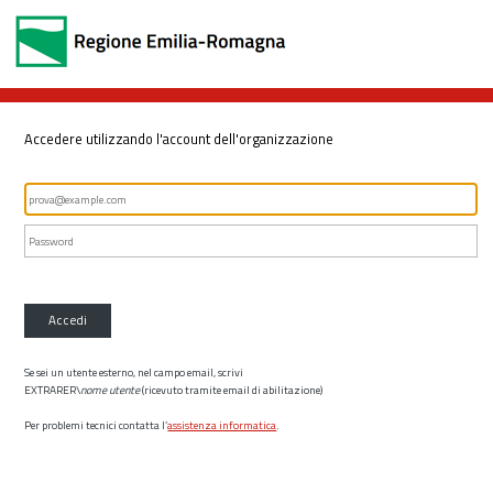
Accedere utilizzando l'account dell'organizzazione
Accedi
Se sei un utente esterno, nel campo email, scrivi
EXTRARER\
nome utente
(ricevuto tramite email di abilitazione)
Per problemi tecnici contatta l’
assistenza informatica
.