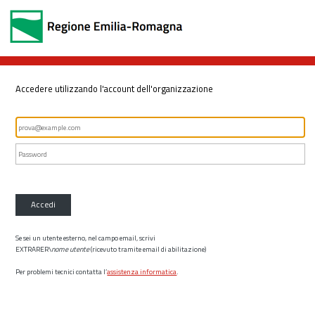
Accedere utilizzando l'account dell'organizzazione
Accedi
Se sei un utente esterno, nel campo email, scrivi
EXTRARER\
nome utente
(ricevuto tramite email di abilitazione)
Per problemi tecnici contatta l’
assistenza informatica
.