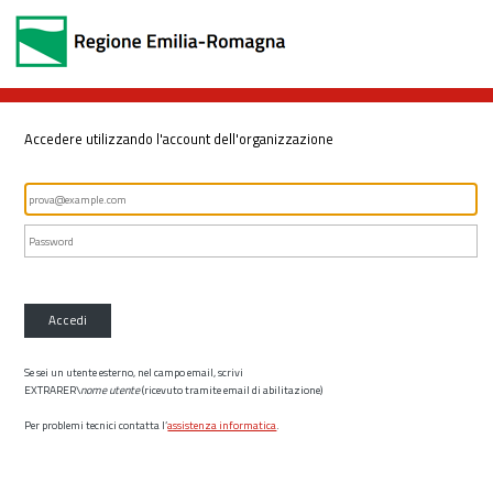
Accedere utilizzando l'account dell'organizzazione
Accedi
Se sei un utente esterno, nel campo email, scrivi
EXTRARER\
nome utente
(ricevuto tramite email di abilitazione)
Per problemi tecnici contatta l’
assistenza informatica
.