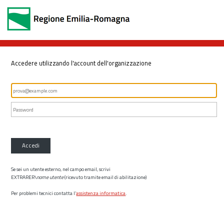
Accedere utilizzando l'account dell'organizzazione
Accedi
Se sei un utente esterno, nel campo email, scrivi
EXTRARER\
nome utente
(ricevuto tramite email di abilitazione)
Per problemi tecnici contatta l’
assistenza informatica
.