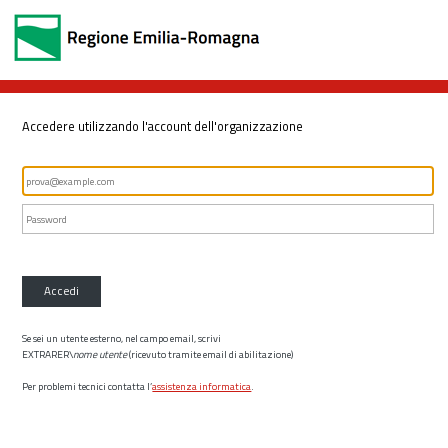
Accedere utilizzando l'account dell'organizzazione
Accedi
Se sei un utente esterno, nel campo email, scrivi
EXTRARER\
nome utente
(ricevuto tramite email di abilitazione)
Per problemi tecnici contatta l’
assistenza informatica
.