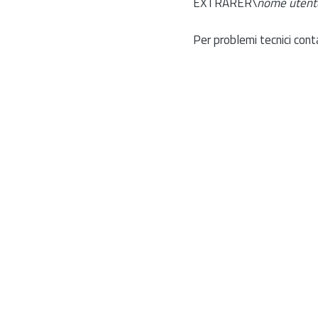
EXTRARER\
nome utent
Per problemi tecnici cont