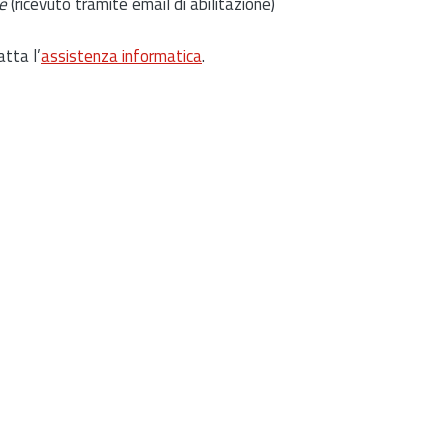
e
(ricevuto tramite email di abilitazione)
atta l’
assistenza informatica
.