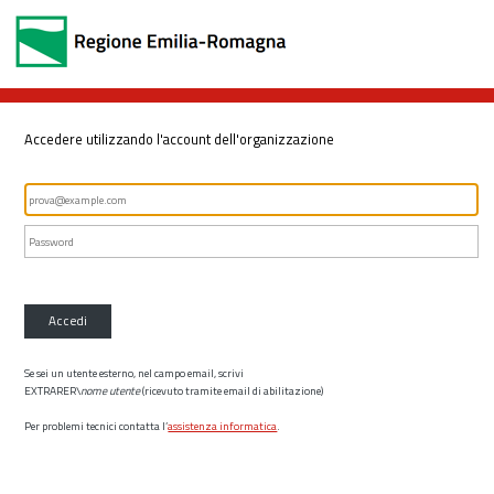
Accedere utilizzando l'account dell'organizzazione
Accedi
Se sei un utente esterno, nel campo email, scrivi
EXTRARER\
nome utente
(ricevuto tramite email di abilitazione)
Per problemi tecnici contatta l’
assistenza informatica
.