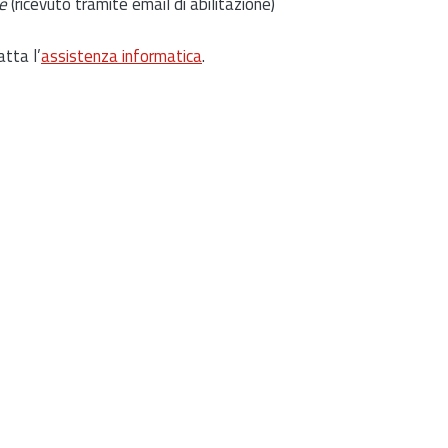
e
(ricevuto tramite email di abilitazione)
atta l’
assistenza informatica
.