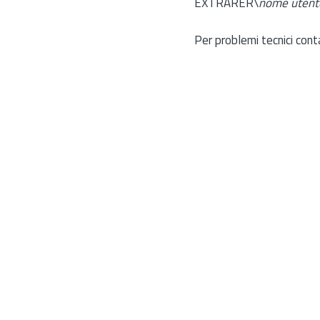
EXTRARER\
nome utent
Per problemi tecnici cont