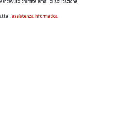
e
(ricevuto tramite email di abilitazione)
atta l’
assistenza informatica
.