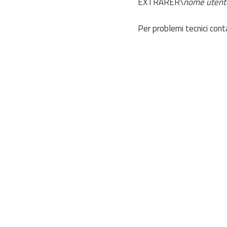
EXTRARER\
nome utent
Per problemi tecnici cont