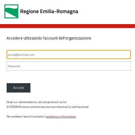
Accedere utilizzando l'account dell'organizzazione
Accedi
Se sei un utente esterno, nel campo email, scrivi
EXTRARER\
nome utente
(ricevuto tramite email di abilitazione)
Per problemi tecnici contatta l’
assistenza informatica
.