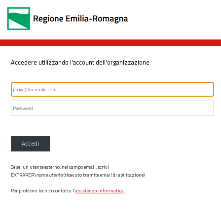
Accedere utilizzando l'account dell'organizzazione
Accedi
Se sei un utente esterno, nel campo email, scrivi
EXTRARER\
nome utente
(ricevuto tramite email di abilitazione)
Per problemi tecnici contatta l’
assistenza informatica
.