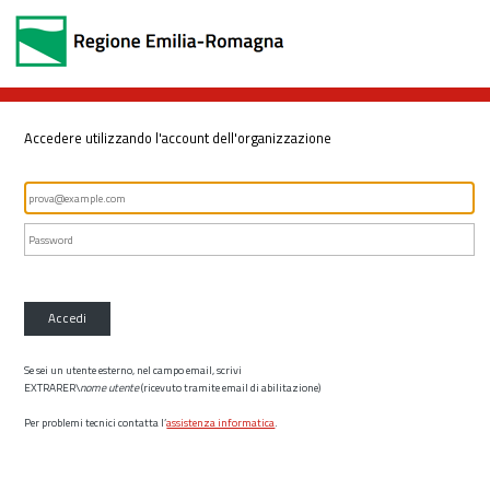
Accedere utilizzando l'account dell'organizzazione
Accedi
Se sei un utente esterno, nel campo email, scrivi
EXTRARER\
nome utente
(ricevuto tramite email di abilitazione)
Per problemi tecnici contatta l’
assistenza informatica
.