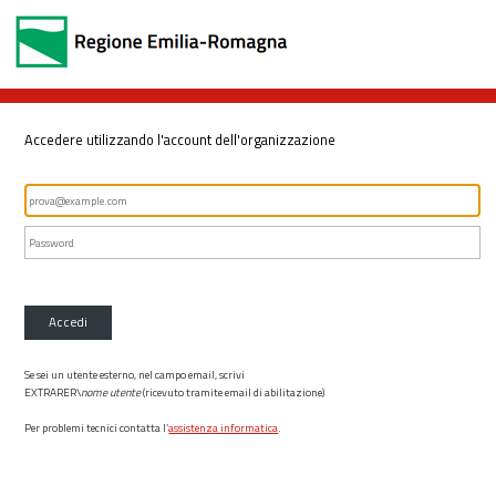
Accedere utilizzando l'account dell'organizzazione
Accedi
Se sei un utente esterno, nel campo email, scrivi
EXTRARER\
nome utente
(ricevuto tramite email di abilitazione)
Per problemi tecnici contatta l’
assistenza informatica
.