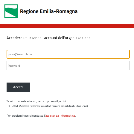
Accedere utilizzando l'account dell'organizzazione
Accedi
Se sei un utente esterno, nel campo email, scrivi
EXTRARER\
nome utente
(ricevuto tramite email di abilitazione)
Per problemi tecnici contatta l’
assistenza informatica
.