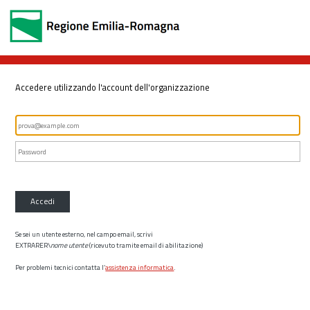
Accedere utilizzando l'account dell'organizzazione
Accedi
Se sei un utente esterno, nel campo email, scrivi
EXTRARER\
nome utente
(ricevuto tramite email di abilitazione)
Per problemi tecnici contatta l’
assistenza informatica
.