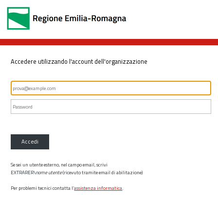
Accedere utilizzando l'account dell'organizzazione
Accedi
Se sei un utente esterno, nel campo email, scrivi
EXTRARER\
nome utente
(ricevuto tramite email di abilitazione)
Per problemi tecnici contatta l’
assistenza informatica
.