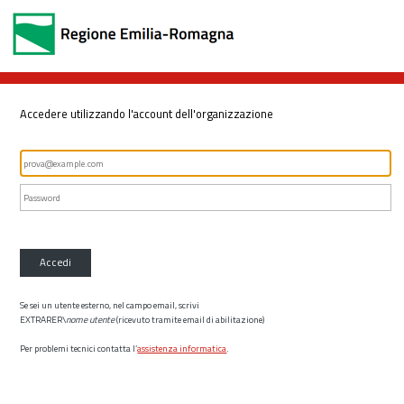
Accedere utilizzando l'account dell'organizzazione
Accedi
Se sei un utente esterno, nel campo email, scrivi
EXTRARER\
nome utente
(ricevuto tramite email di abilitazione)
Per problemi tecnici contatta l’
assistenza informatica
.