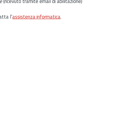
e
(ricevuto tramite email di abilitazione)
atta l’
assistenza informatica
.