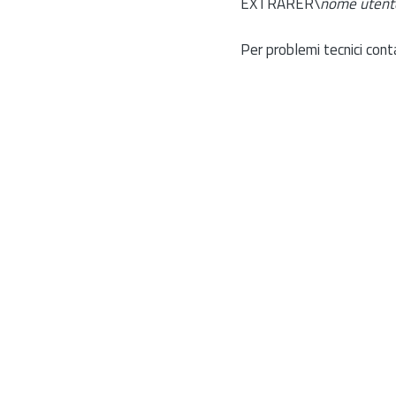
EXTRARER\
nome utent
Per problemi tecnici cont