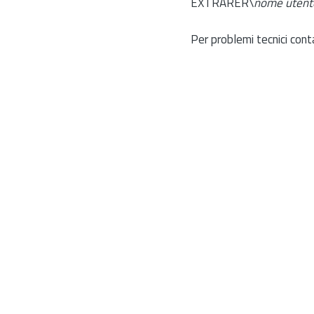
EXTRARER\
nome utent
Per problemi tecnici cont