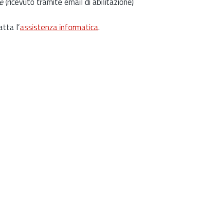
e
(ricevuto tramite email di abilitazione)
atta l’
assistenza informatica
.