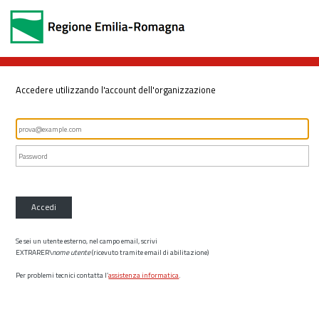
Accedere utilizzando l'account dell'organizzazione
Accedi
Se sei un utente esterno, nel campo email, scrivi
EXTRARER\
nome utente
(ricevuto tramite email di abilitazione)
Per problemi tecnici contatta l’
assistenza informatica
.