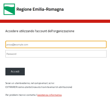
Accedere utilizzando l'account dell'organizzazione
Accedi
Se sei un utente esterno, nel campo email, scrivi
EXTRARER\
nome utente
(ricevuto tramite email di abilitazione)
Per problemi tecnici contatta l’
assistenza informatica
.