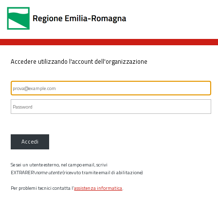
Accedere utilizzando l'account dell'organizzazione
Accedi
Se sei un utente esterno, nel campo email, scrivi
EXTRARER\
nome utente
(ricevuto tramite email di abilitazione)
Per problemi tecnici contatta l’
assistenza informatica
.