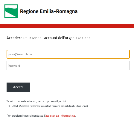
Accedere utilizzando l'account dell'organizzazione
Accedi
Se sei un utente esterno, nel campo email, scrivi
EXTRARER\
nome utente
(ricevuto tramite email di abilitazione)
Per problemi tecnici contatta l’
assistenza informatica
.