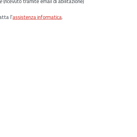
e
(ricevuto tramite email di abilitazione)
atta l’
assistenza informatica
.