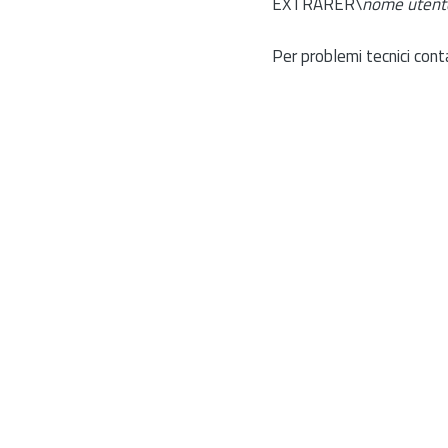
EXTRARER\
nome utent
Per problemi tecnici cont