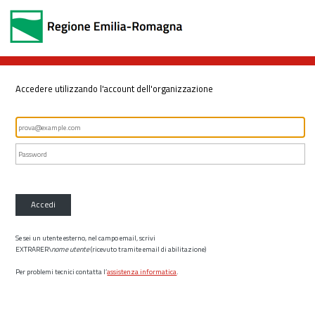
Accedere utilizzando l'account dell'organizzazione
Accedi
Se sei un utente esterno, nel campo email, scrivi
EXTRARER\
nome utente
(ricevuto tramite email di abilitazione)
Per problemi tecnici contatta l’
assistenza informatica
.