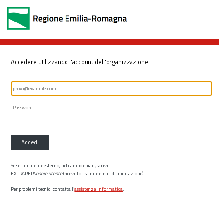
Accedere utilizzando l'account dell'organizzazione
Accedi
Se sei un utente esterno, nel campo email, scrivi
EXTRARER\
nome utente
(ricevuto tramite email di abilitazione)
Per problemi tecnici contatta l’
assistenza informatica
.